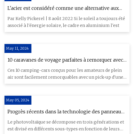
L'acier est considéré comme une alternative aux
cadres de panneaux solaires en aluminium
Par Kelly Pickerel | 8 août 2022 Si le soleil a toujours été
associé à l'énergie solaire, le cadre en aluminium l'est
May 11, 2024
10 caravanes de voyage parfaites à remorquer avec
votre moitié
Ces 10 camping-cars conçus pour les amateurs de plein
air sont facilement remorquables avec un pick-up d'une
demi-tonne
May 05, 2024
Progrès récents dans la technologie des panneaux
solaires
Le photovoltaïque se décompose en trois générations et
est divisé en différents sous-types en fonction de leurs