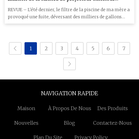
SwitchBot et du panneau solaire
REVUE – L'été dernier, le filtre de la piscine de ma mère a
provoqué une fuite, déversant des milliers de gallons
d'eau
1
2
3
4
5
6
7
NAVIGATION RAPIDE
Maison
À Propos De Nous
Des Produits
Nouvelles
Blog
Contactez-Nous
Plan Du Site
Privacy Policy