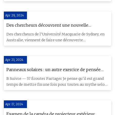
proprié
Apr 29, 2024
Des chercheurs découvrent une nouvelle
utilisation choquante des micro-ondes qui pourrait
Des chercheurs de l’Université Macquarie de Sydney, en
nous aider à alimenter notre maison : "Les
Australie, viennent de faire une découverte
gouvernements l'exigent"
révolutionnaire dans
Apr 23, 2024
Panneaux solaires : un autre exercice de pensée
magique
B Suivre -- 57 Écouter Partager Je pense qu'il est grand
temps de mettre fin une fois pour toutes au mythe selon
lequel
Apr 17, 2024
Examen de la caméra de projecteur extérieur