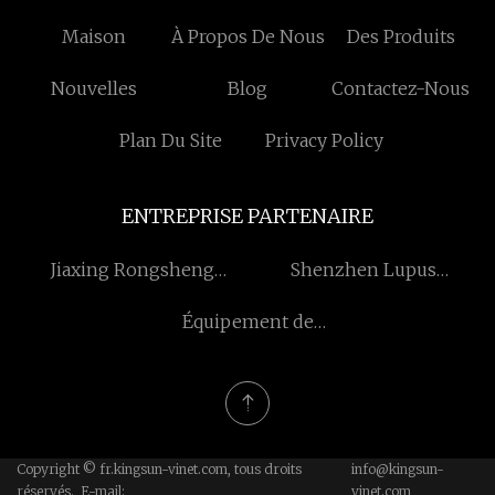
Maison
À Propos De Nous
Des Produits
Nouvelles
Blog
Contactez-Nous
Plan Du Site
Privacy Policy
ENTREPRISE PARTENAIRE
Jiaxing Rongsheng
Shenzhen Lupus
Sauvetage Équipement
Technologie Co ., Ltd .
Équipement de
Cie, Ltée
réfrigération Cie., Ltd de
Shanghai Kansa.
Copyright © fr.kingsun-vinet.com, tous droits
info@kingsun-
réservés. E-mail:
vinet.com